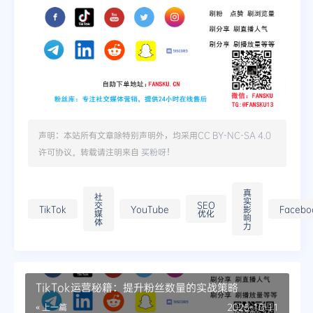
声明：本站所有文章除特别声明外，均采用
CC BY-NC-SA 4.0
许可协议。转载请注明来自
买粉呀
！
真
社
实
交
SEO
TikTok
YouTube
影
Facebo
媒
优化
响
体
力
TikTok运营秘籍：提升粉丝数量的实战策略
« 上一篇
2025-10-11