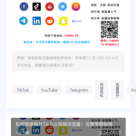
声明：本站所有文章除特别声明外，均采用
CC BY-NC-SA 4.0
许可协议。转载请注明来自
买粉呀
！
内
流
容
量
TikTok
YouTube
Telegram
In
优
提
化
升
如何快速提升TikTok视频浏览量：完整策略指南
« 上一篇
2026-05-09