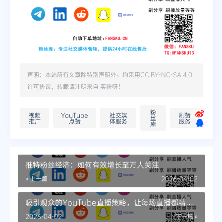
声明：本站所有文章除特别声明外，均采用
CC BY-NC-SA 4.0
许可协议。转载请注明来自
买粉呀
！
粉
视频
YouTube
社交媒
刷赞
丝
推广
点赞
体服务
服务
库
推特粉丝经济：如何有效增长至万人关注
« 上一篇
2026-04-02
吸引观众的YouTube直播策略，让每场直播都精彩
纷呈
2026-04-02
下一篇 »