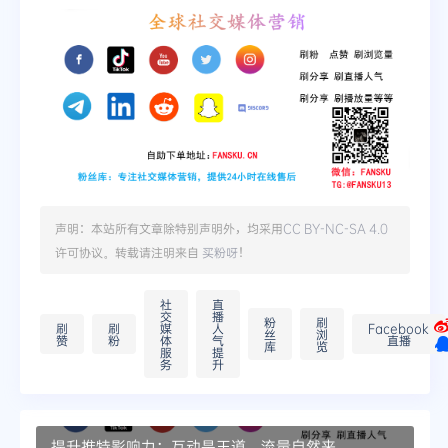
声明：本站所有文章除特别声明外，均采用
CC BY-NC-SA 4.0
许可协议。转载请注明来自
买粉呀
！
社
直
交
播
粉
刷
刷
刷
媒
人
Facebook
丝
浏
赞
粉
体
气
直播
库
览
服
提
务
升
提升推特影响力：互动是王道，流量自然来