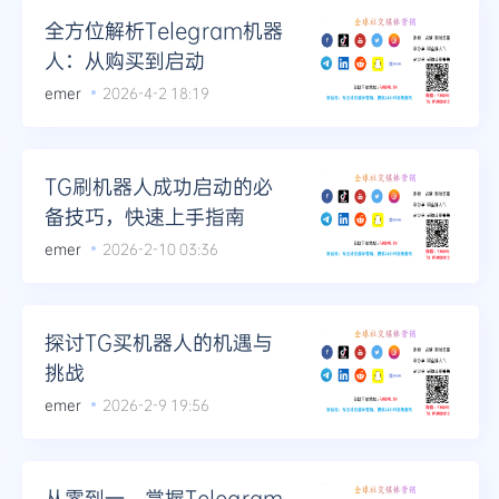
全方位解析Telegram机器
人：从购买到启动
emer
2026-4-2 18:19
TG刷机器人成功启动的必
备技巧，快速上手指南
emer
2026-2-10 03:36
探讨TG买机器人的机遇与
挑战
emer
2026-2-9 19:56
从零到一，掌握Telegram