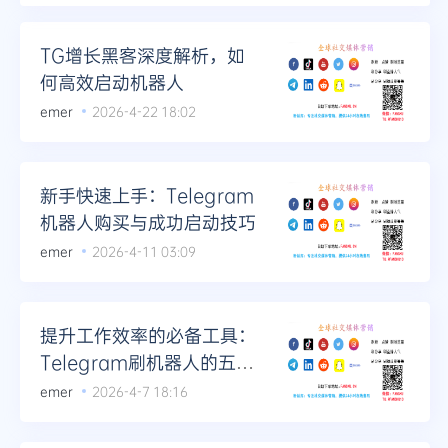
TG增长黑客深度解析，如
何高效启动机器人
emer
2026-4-22 18:02
新手快速上手：Telegram
机器人购买与成功启动技巧
emer
2026-4-11 03:09
提升工作效率的必备工具：
Telegram刷机器人的五大
优点
emer
2026-4-7 18:16