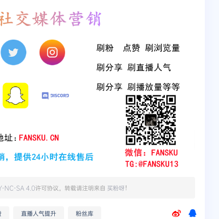
Y-NC-SA 4.0
许可协议。转载请注明来自
买粉呀
！
赞
直播人气提升
粉丝库