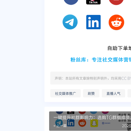
声明：本站所有文章除特别声明外，均采用
CC B
社交媒体推广
刷赞
直播人气
一键提升社群影响力：选购TG群组成员
热门社区
« 上一篇
2025