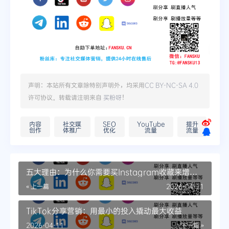
声明：本站所有文章除特别声明外，均采用
CC BY-NC-SA 4.0
许可协议。转载请注明来自
买粉呀
！
内容
社交媒
SEO
YouTube
提升
创作
体推广
优化
流量
流量
五大理由：为什么你需要买Instagram收藏来增长
账号
« 上一篇
2026-04-11
TikTok分享营销：用最小的投入撬动最大收益
2026-04-11
下一篇 »